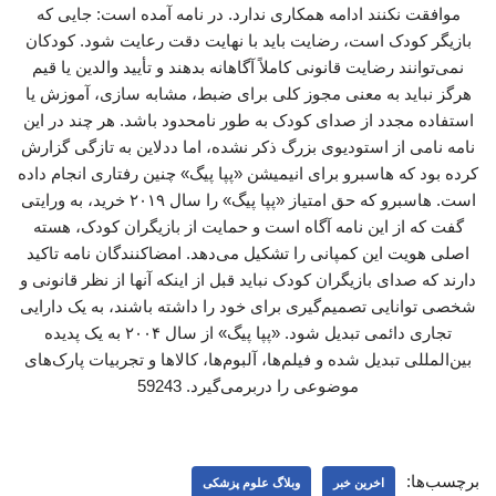
موافقت نکنند ادامه همکاری ندارد. در نامه آمده است: جایی که
بازیگر کودک است، رضایت باید با نهایت دقت رعایت شود. کودکان
نمی‌توانند رضایت قانونی کاملاً آگاهانه بدهند و تأیید والدین یا قیم
هرگز نباید به معنی مجوز کلی برای ضبط، مشابه سازی، آموزش یا
استفاده مجدد از صدای کودک به طور نامحدود باشد. هر چند در این
نامه نامی از استودیوی بزرگ ذکر نشده، اما ددلاین به تازگی گزارش
کرده بود که هاسبرو برای انیمیشن «پپا پیگ» چنین رفتاری انجام داده
است. هاسبرو که حق امتیاز «پپا پیگ» را سال ۲۰۱۹ خرید، به ورایتی
گفت که از این نامه آگاه است و حمایت از بازیگران کودک، هسته
اصلی هویت این کمپانی را تشکیل می‌دهد. امضاکنندگان نامه تاکید
دارند که صدای بازیگران کودک نباید قبل از اینکه آنها از نظر قانونی و
شخصی توانایی تصمیم‌گیری برای خود را داشته باشند، به یک دارایی
تجاری دائمی تبدیل شود. «پپا پیگ» از سال ۲۰۰۴ به یک پدیده
بین‌المللی تبدیل شده و فیلم‌ها، آلبوم‌ها، کالاها و تجربیات پارک‌های
موضوعی را دربرمی‌گیرد. 59243
برچسب‌ها:
اخرین خبر
وبلاگ علوم پزشکی