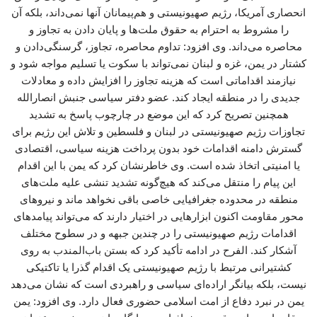
انحصاری آمریکا، رژیم صهیونیستی و هم‌پیمانان آنها نمی‌داند، بلکه آن
را مشروط به احترام به حقوق ملت‌ها و پایان دادن به تجاوز و
محاصره می‌داند. وی افزود: تداوم محاصره، تجاوز، گرسنگی‌دادن و
کشتار در یمن، غزه و لبنان نمی‌تواند با سکوت یا تسلیم مواجه شود و
نیازمند اقداماتی است که هزینه تجاوز را افزایش داده و معادلات
جدیدی را در منطقه ایجاد کند. عضو دفتر سیاسی جنبش انصارالله
همچنین تصریح کرد که این موضع در چارچوب پاسخ به تشدید
تجاوزات رژیم صهیونیستی در لبنان و فلسطین و تلاش این رژیم برای
گسترش دامنه اقدامات خود بدون پرداخت هزینه سیاسی، اقتصادی
یا امنیتی اتخاذ شده است. وی خاطرنشان کرد که یمن با این اقدام
این پیام را منتقل می‌کند که هیچ‌گونه تشدید تنشی علیه ملت‌های
منطقه در محدوده جغرافیایی خاصی باقی نخواهد ماند و نیروهای
محور مقاومت اکنون ابزارهایی در اختیار دارند که می‌تواند پیامدهای
اقدامات رژیم صهیونیستی را در چندین جبهه و در سطوح مختلف
آشکار کند. الفرح در ادامه تأکید کرد که بستن باب‌المندب به روی
کشتیرانی مرتبط با رژیم صهیونیستی یک اقدام گذرا یا تاکتیکی
نیست، بلکه بیانگر اراده‌ای سیاسی و راهبردی است که نشان می‌دهد
یمن در نبرد دفاع از امت اسلامی حضوری فعال دارد. وی افزود: یمن