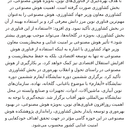
با هدف بهره‌گیری از فناوری‌های نوین، به‌ویژه هوش مصنوعی، در
بخش کشاورزی صورت گرفته است. اهمیت هوش مصنوعی در
کشاورزی معاون وزیر جهاد کشاورزی، هوش مصنوعی را به‌عنوان
مهم‌ترین فناوری نوین مرز دانش معرفی کرد و بر استفاده بهینه از آن
در بخش کشاورزی تأکید نمود. وی افزود: «استفاده از این فناوری در
بخش کشاورزی، به‌ویژه در گلخانه‌ها، می‌تواند موجب بهره‌وری بیشتر
شود.» تأثیر هوش مصنوعی بر امنیت غذایی و محیط‌زیست معاون
وزیر جهاد کشاورزی با اشاره به اینکه استفاده از فناوری هوش
مصنوعی نه تنها به توسعه اقتصادی، بلکه به حفظ محیط‌زیست و
افزایش استقلال اقتصادی نیز کمک خواهد کرد، بر بکارگیری از هوش
مصنوعی در راستای تحول و انقلاب بهره‌وری در بخش کشاورزی
تأکید کرد. برگزاری ششمین دوره نمایشگاه آیفارم ششمین دوره
نمایشگاه «آیفارم» با موضوع باغبانی، گلخانه، نهاده، سازمان‌های
نوین آبیاری، ماشین‌آلات، ادوات، تجهیزات و صنایع وابسته در محل
نمایشگاه بین‌المللی شهر آفتاب برگزار شد. نتیجه‌گیری با توجه به
اهمیت روزافزون فناوری‌های نوین، به‌ویژه هوش مصنوعی، در بهبود
بهره‌وری و توسعه پایدار بخش کشاورزی، راه‌اندازی پژوهشکده هوش
مصنوعی در این حوزه گامی مؤثر در جهت تحقق اهداف خودکفایی و
امنیت غذایی کشور محسوب می‌شود.