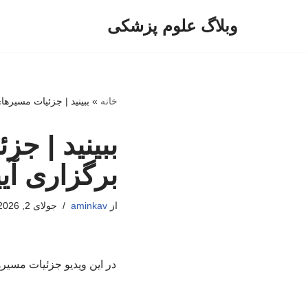
وبلاگ علوم پزشکی
پرش
به
محتوا
خانه
»
ببینید | جزئیات مسیرها
ببینید | ج
برگزاری آی
از
aminkav
جولای 2, 2026
در این ویدیو جزئیات مسیره