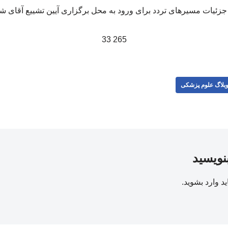
265 33
بلاگ علوم پزشکی
بنویسید
ید
وارد بشوید
.