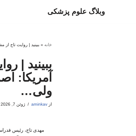
وبلاگ علوم پزشکی
پرش
به
محتوا
خانه
»
ببینید | روایت تاج از 
ببینید | رو
آمریکا: اصل
ولی…
از
aminkav
ژوئن 7, 2026
مهدی تاج، رئیس فدراسیو