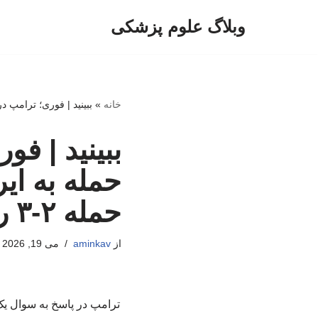
وبلاگ علوم پزشکی
پرش
به
محتوا
خانه
»
ببینید | فوری؛ ترامپ در و
ببینید | ف
حمله به ای
حمله ۲-۳ روز عقب افتاد!
از
aminkav
می 19, 2026
ترامپ در پاسخ به سوال یک