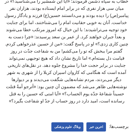
خطاب به سپاه دشمن فرمودند: «آیا این شمشیر را می‌شناسید؟» در
میان سی هزار نفری که در برابر امام ایستاده بودند، هزاران نفر
پیامبر(ص) را دیده بودند و می‌دانستند حسین(ع) فرزند و یادگار رسول
خداست. آنان به خوبی حقانیت امام را می‌شناختند، اما برای جنایت
خود توجیه می‌تراشیدند؛ با این خیال که امروز مرتکب خطا می‌شوند
و بعداً جبران خواهند کرد. از عمر بن سعد پرسیدند: «چرا دست به
چنین کاری زدی؟» او در پاسخ گفت: «من از حسین عذرخواهی کردم.
گفتم مرا ببخش که تو را می‌کشم! من به شفاعت جدّت در روز
قیامت دل بسته‌ام.» اما تاریخ نشان داد که هیچ توجیهی نمی‌تواند
جنایت در برابر حجت خدا را مشروع جلوه دهد. در نقل‌های تاریخی
آمده است که هنگامی که کاروان اسیران کربلا را از شهری به شهر
دیگر می‌بردند، مردم نشانه‌هایی شگفت می‌دیدند و بر دیوارها
نوشته‌هایی ظاهر می‌شد که مضمون آن چنین بود: «أترجو أمةٌ قتلت
حسیناً شفاعةَ جدّه یوم الحساب؟» «آیا امتی که حسین را به قتل
رسانده است، امید دارد در روز حساب از جدّ او شفاعت بگیرد؟»
برچسب‌ها:
اخرین خبر
وبلاگ علوم پزشکی