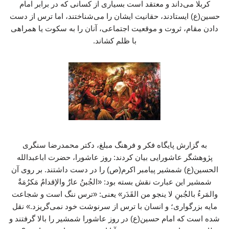
کربلا می‌داند و معتقد است بسیاری از کسانی که در برابر امام
حسین(ع) ایستادند، حقانیت ایشان را می‌شناختند، اما ترس از دست
دادن مقام، ثروت و موقعیت اجتماعی، آنان را به سکوت یا همراهی
با ظلم کشاند.
به گزارش پایگاه فکر و فرهنگ مبلغ، دکتر محمدرضا سنگری
پژوهشگر عاشورایی بیان کردند: روز عاشورا، حضرت اباعبدالله
الحسین(ع) شمشیر پیامبر اکرم(ص) را در دست داشتند. بر روی آن
شمشیر این عبارت نقش بسته بود: «الجُبنُ عارٌ والإقدامُ مَکرُمَةٌ
والمَرءُ بالجُبنِ لا ینجو من القَدَر» یعنی: «ترس ننگ است و شجاعت
مایه بزرگواری؛ و انسان با ترس از سرنوشت خود نمی‌گریزد.» نقل
شده است که امام حسین(ع) در روز عاشورا شمشیر را بالا گرفتند و