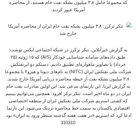
که مجموعا حامل ۳.۸ میلیون بشکه نفت خام هستند، از محاصره
آمریکا عبور کردند.
به گزارش خبرآنلاین، تنکر ترکرز در شبکه اجتماعی ایکس نوشت:
طبق داده‌های سامانه شناسایی خودکار (AIS) که ۱۵ ژوئیه (۲۵
خرداد) با تصاویر ماهواره‌ای تطبیق دادیم، دستکم دو ابرنفتکش
شرکت ملی نفتکش ایران (NITC) به نام‌های دیونا و هیرو۲ با مجموعا
۳.۸ میلیون بشکه نفت از حیطه محاصره دریایی آمریکا خارج شدند.
به گزارش ایرنا، این تارنمای مدعی شد: این اولین صادرات نفت خام
ایران در دو ماه اخیر است. تنکر ترکز افزود: همچنین می‌توانیم ببینیم
که کشتی استریم شرکت ملی نفتکش ایران از منطقه اختصاصی
اقتصادی پاکستان به سمت خط محاصره نزدیک می‌شود. این تارنما
ادعا کرد که استریم «در هفت هفته گذشته منتظر ورود به ایران» بود.
310310