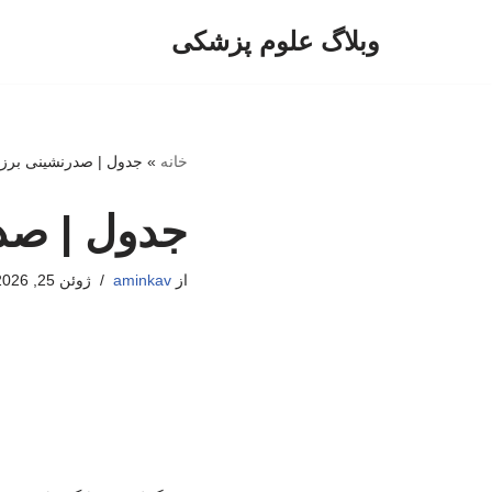
وبلاگ علوم پزشکی
پرش
به
محتوا
خانه
»
جدول | صدرنشینی برزی
جدول | صدر
از
aminkav
ژوئن 25, 2026