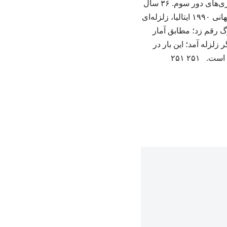
به گزارش وبلاگ علوم پزشکی؛ این تصویری است از جدول گروه C جام جهانی ٢٠٢۶ در پایان بازی‌های دور سوم. ۳۶ سال
پیش، در ساعت ۳۰ دقیقه بامداد روز ۳۱ خرداد ۱۳۶۹، همزمان با بازی برزیل و اسکاتلند در جام جهانی ۱۹۹۰ ایتالیا، زلزله‌ای
بزرگ رقم زد؛ مطابق آمار
بار دیگر زلزله آمد؛ این بار در