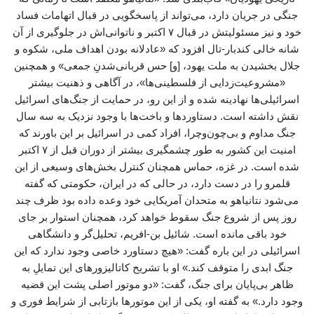
جنگی در جریان دارد، می‌تواند از پاسخگویی در قبال اتهامات فساد
خود و نیز مسئولیتش در قبال ۷ اکتبر و ناتوانی‌اش در جلوگیری از آن
شانه خالی کندبار-تال افزود که «عادلانه بودن اهداف ملی، شکوه و
جلال بخشیدن به ملت یهود، [و] حس قربانی‌شدنِ جمعی» و همچنین
«مشروعیت‌زدایی از فلسطینی‌ها»، در آگاهی و ذهنیت بیشتر
اسرائیلی‌ها نهادینه شده و از این رو، در حمایت از جنگ‌های اسرائیل
نقش داشته است. دستاوردها و باخت‌ها با وجود نزدیک به سه سال
جنگ مداوم و بی‌چون‌وچرا، افراد کمی در اسرائیل بر این باورند که
امنیت این کشور به طور چشمگیری بیشتر از دوران قبل از ۷ اکتبر
شده است. در غزه، حماس همچنان کنترل بخش‌های وسیعی از این
قلمرو را در دست دارد، در حالی که در ایران، حکومتی که گفته
می‌شود نتانیاهو به متحدان آمریکایی خود وعده داده بود ظرف چند
روز پس از شروع جنگ سقوط خواهد کرد، همچنان استوار بر جای
خود باقی مانده است. شائیل بن-افریم، تحلیل‌گر و دانشگاهی
اسرائیلی در این باره گفت: «هیچ دستاورد خاصی وجود ندارد که این
جنگ ابدی را متوقف کند.» او با تشریح کاتالیزورهای این تمایلِ به
ظاهر بی‌پایان برای جنگ، گفت: «دو موتور اصلی پشت این قضیه
وجود دارد.» به گفته او، یکی از این موتورها بازتابی از شرایط فوری و