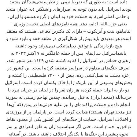
داده است؛ به طوری که تقریباً نیمی از نظرسنجی‌شدگان معتقد
بودند اسرائیل باید بدون توجه به اصرارهای واشنگتن (به عنوان متحد
و حامی اصلی‌اش)، به حملات خود به لبنان و گروه همسو با ایران،
یعنی حزب‌الله، ادامه دهد. همه نامزدهای اصلی نخست‌وزیری –
نتانیاهو، بنت و آیزنکوت – دارای یک دکترین دفاعی هستند که معتقد
است هر تهدیدی باید پیش از شکل‌گیری در نطفه خفه و نابود شود و
هیچ بازدارندگی یا توافق دیپلماتیکی نمی‌تواند وجود داشته
باشداسرائیل سال‌های پس از حمله غافلگیرانه ۷ اکتبر ۲۰۲۳ به
رهبری حماس در اسرائیل را که به کشته شدن ۱۱۳۹ نفر منجر شد،
صرف جنگ‌های مداوم در سراسر منطقه کرده است. این کشور در
غزه دست به نسل‌کشی زده، بیش از ۷۳۰۰۰ فلسطینی را کشته و
بخش‌های وسیعی از این باریکه را با خاک یکسان کرده است. اسرائیل
دو بار به ایران حمله کرده، هزاران نفر را در لبنان در جریان نبرد با
حزب‌الله (متحد ایران) به قتل رسانده، چندین تهاجم زمینی به سوریه
انجام داده و حملات پراکنده‌ای را نیز علیه حوثی‌ها در یمن (که آن‌ها
نیز متحد تهران هستند) هدایت کرده است. در پارلمان پر از مرزبندی
و اختلاف اسرائیل، حمایت از جنگ‌های این کشور یکی از معدود نقاط
توافق و اجماع است، حتی اگر سیاستمداران به طور انفرادی بر سر
نحوه پیشبرد این جنگ‌ها با یکدیگر اختلاف داشته باشند. در آستانه