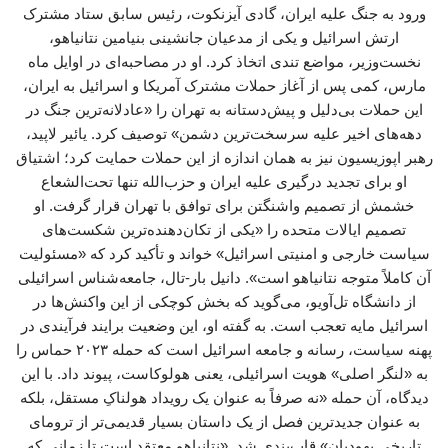
ورود به جنگ علیه ایران، گادی آیزنکوت، رئیس سابق ستاد مشترک
ارتش اسرائیل و یکی از مدعیان جانشینی بنیامین نتانیاهو،
نخست‌وزیر، مواضع تندی اتخاذ کرد. او در مصاحبه‌ای در اوایل ماه
مارس، کمی پس از آغاز حملات مشترک آمریکا و اسرائیل به ایران،
این حملات بی‌دلیل و پیش‌دستانه به تهران را «عادلانه‌ترین جنگ در
دهه‌های اخیر علیه سرسخت‌ترین دشمن» توصیف کرد. یائیر لاپید،
رهبر اپوزیسیون نیز به همان اندازه از این حملات حمایت کرد؛ اشتیاق
او برای تجدید درگیری علیه ایران و حزب‌الله تنها تحت‌الشعاع
خشمش از تصمیم واشنگتن برای توافق با تهران قرار گرفت. او
تصمیم ایالات متحده را «یکی از تکان‌دهنده‌ترین شکست‌های
سیاست خارجی و امنیتی اسرائیل» خواند و تأکید کرد که «مسئولیت
آن کاملاً متوجه نتانیاهو است». دانیل بار-تال، جامعه‌شناس اسرائیلی
از دانشگاه تل‌آویو، می‌گوید که بخش کوچکی از این واکنش‌ها در
اسرائیل مایه تعجب است. به گفته او، این وضعیت برایند فرآیندی در
پهنه سیاست، رسانه و جامعه اسرائیل است که حمله ۲۰۲۳ حماس را
به «لنگر اصلی» هویت اسرائیلی، یعنی هولوکاست، پیوند داد. با این
دیدگاه، آن حمله «نه صرفاً به عنوان یک رویداد هولناکِ مستقل، بلکه
به عنوان جدیدترین فصل از یک داستان بسیار قدیمی‌تر از ترومای
تاریخی یهودیان» قاب‌بندی شد. «نتانیاهو معتقد است تا زمانی که