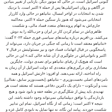
کنونی اسرائیل است، در حالی که موتور دیگر، بازتابی از تغییر بنیادین
در آگاهی و روان اسرائیلی‌ها پس از حمله ۷ اکتبر است. با نزدیک
شدن به انتخابات در اواخر امسال، نتانیاهو در حالی وارد کارزار
انتخاباتی می‌شود که هنوز بار سنگین حمله ۷ اکتبر، محاکمه
جاری‌اش به اتهام پرونده‌های متعدد فساد مالی، و شکست
ظاهری‌اش در تمام کردن کار در ایران و حزب‌الله را به دوش
می‌کشد. بن-افریم درباره پیامدهای سیاسی فوری حمله ۲۰۲۳ گفت:
«نتانیاهو معتقد است تا زمانی که جنگی در جریان دارد، می‌تواند از
پاسخگویی در قبال اتهامات فساد خود و نیز مسئولیتش در قبال ۷
اکتبر و ناتوانی‌اش در جلوگیری از آن شانه خالی کند.» این در حالی
است که هیچ‌یک از رقبای نتانیاهو برای تصدی دولت، جایگزین
معناداری برای درگیری‌های متعددی که دولت اسرائیل از آن زمان به
راه انداخته، ارائه نمی‌دهند. او افزود: «ارتش اسرائیل و همه
نامزدهای اصلی نخست‌وزیری – نتانیاهو، [نخست‌وزیر سابق، نفتالی]
بنت و آیزنکوت – دارای یک دکترین دفاعی هستند که معتقد است هر
تهدیدی باید پیش از شکل‌گیری در نطفه خفه و نابود شود و هیچ
بازدارندگی یا توافق دیپلماتیکی نمی‌تواند وجود داشته باشد. این
نتیجه ۷ اکتبر است؛ زمانی که از نگاه اسرائیل، تمام این تدابیر
شکست خوردند. پیامد این نگاه، نه تنها تمایل به نابودی کامل غزه و