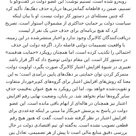
روبه‌رو شده است. تسنیم نوشت: این عضو دولت در گفت‌وگو با
تسنیم، ضمن رد قاطعانه گمانه‌زنی‌ها درباره حذف دهک‌ها، تأکید کرد
که چنین مسئله‌ای در دستور کار دولت نیست. او با بیان اینکه
سیاست دولت بر حمایتِ حداکثری از مشمولان استوار است، تصریح
کرد که هیچ برنامه‌ای برای حذف حتی یک نفر از لیست
دریافت‌کنندگان کالابرگ وجود ندارد و اخبار منتشرشده در این زمینه،
با واقعیت تصمیمات دولتی فاصله دارد. اگرچه دولت این حذف
احتمالی را تکذیب کرده است، اما همچنان رویکرد «حمایت هدفمند»
در دستور کار است. این مقام دولتی توضیح داد که اگر قرار باشد
تغییری در شیوهٔ افزایش اعتبار کالابرگ صورت بگیرد، اولویت دولت،
متمرکز کردن توان حمایتی بر دهک‌های پایین درآمدی است؛ به این
معنا که روش‌های افزایش اعتبار برای گروه‌های کم‌برخوردار متفاوت
و تقویت‌شده خواهد بود، اما این رویکرد به هیچ عنوان به‌قیمتِ حذفِ
سایر گروه‌ها تمام نخواهد شد. در پایان، وضعیت نهایی رقم افزایش
اعتبار نیز همچنان در هاله‌ای از ابهام باقی مانده است. این عضو
دولت در پاسخ به پرسش خبرنگار ما مبنی بر اینکه چه‌عددی برای
افزایش اعتبار در نظر گرفته شده است، گفت که هنوز هیچ رقم
قطعی تصویب نشده است. به‌گفته او، تیم اقتصادی دولت در حال
بررسی دقیق منابع مالی است تا پیش از هر تصمیمی، تعادل بین