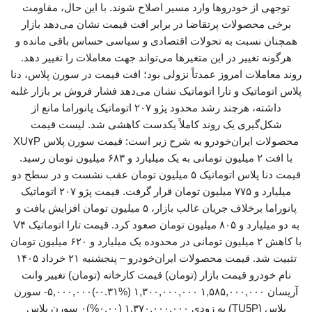
توجهی از خودروها وارد مسیر اصلاح شوند. با این حال، مقاومت
برخی محصولات پرتقاضا در برابر افت قیمت نشان می‌دهد بازار
همچنان نسبت به تحولات اقتصادی و سیاسی حساس باقی مانده و
هرگونه تغییر در این متغیرها می‌تواند جهت معاملات را تغییر دهد.
روند معاملات امروز عمدتاً نزولی بود؛ افت قیمت در سورن پلاس، دنا
پلاس اتوماتیک و تارا اتوماتیک نشان می‌دهد فشار فروش بر بازار غلبه
داشته، هرچند رشد محدود پژو ۲۰۷ اتوماتیک پانوراما مانع از
شکل‌گیری یک روند کاملاً یکدست کاهشی شد. لیست قیمت
محصولات ایران‌خودرو به شرح زیر است: قیمت سورن پلاس XU۷P
با افت ۲ میلیون تومانی به یک میلیارد و ۶۸۳ میلیون تومان رسید.
قیمت دنا پلاس اتوماتیک ۵ میلیون تومان عقب نشست و در سطح دو
میلیارد و ۷۷۵ میلیون تومان قرار گرفت. قیمت پژو ۲۰۷ اتوماتیک
پانوراما برخلاف جریان غالب بازار، ۵ میلیون تومان افزایش یافت و
به دو میلیارد و ۸۰۵ میلیون تومان صعود کرد. قیمت تارا اتوماتیک V۴
با کاهش ۲ میلیون تومانی در محدوده یک میلیارد و ۶۲۰ میلیون تومان
تثبیت شد. قیمت محصولات ایران‌خودرو – پنجشنبه ۲۱ خرداد ۱۴۰۵
نام خودرو قیمت بازار (تومان) قیمت کارخانه (تومان) تغییر وانت
آریسان ۱,۵۸۵,۰۰۰,۰۰۰ ۱,۳۰۰,۰۰۰,۰۰۰ (‎-۰.۳۱%‏)‎-۵,۰۰۰,۰۰۰‏ سورن
پلاس (TU5P) به زودی ۱,۳۷۰,۰۰۰,۰۰۰ (۰.۰۰%)۰ سورن پلاس