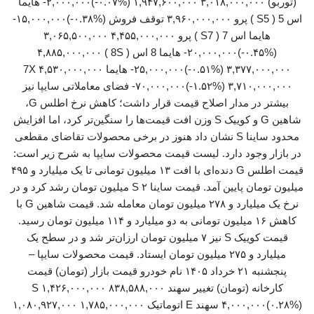
(توربو) ۳,۰۱۸,۰۰۰,۰۰۰ ۱,۹۴۷,۶۰۰,۰۰۰ (‎-۰.۰۷%‏)‎-۲,۰۰۰,۰۰۰‏ هایما
هایما اس 7 ( S7 ) پرو ۴,۴۵۵,۰۰۰,۰۰۰ ۳,۰۶۵,۵۰۰,۰۰۰
(‎-۰.۴۵%‏)‎-۲۰,۰۰۰,۰۰۰‏ هایما 8 اس ( 8S ) ۴,۸۸۵,۰۰۰,۰۰۰
۳,۳۷۷,۰۰۰,۰۰۰ (‎-۰.۵۱%‏)‎-۲۵,۰۰۰,۰۰۰‏ هایما 7X ۴,۵۳۰,۰۰۰,۰۰۰
۳,۷۱۰,۰۰۰,۰۰۰ (‎-۱.۵۲%‏)‎-۷۰,۰۰۰,۰۰۰‏ فضای معاملاتی سایپا نیز
بیشتر در مدار اصلاح قیمت قرار داشت؛ کاهش نرخ اطلس G،
شاهین G و کوییک S وزن افت قیمت‌ها را سنگین‌تر کرد، اما افزایش
محدود ساینا S نشان داد هنوز در برخی محصولات تقاضای مقطعی
در بازار وجود دارد. لیست قیمت محصولات سایپا به شرح زیر است:
قیمت اطلس G دنده‌ای با افت ۱۳ میلیون تومانی تا یک میلیارد و ۴۹۵
میلیون تومان پایین آمد. قیمت ساینا S ۲ میلیون تومان رشد کرد و در
نرخ یک میلیارد و ۲۷۸ میلیون تومان معامله شد. قیمت شاهین G با
کاهش ۱۶ میلیون تومانی به دو میلیارد و ۱۱۴ میلیون تومان رسید.
قیمت کوییک S نیز ۷ میلیون تومان ارزان‌تر شد و در سطح یک
میلیارد و ۲۷۵ میلیون تومان ایستاد. قیمت محصولات سایپا –
پنجشنبه ۲۱ خرداد ۱۴۰۵ نام خودرو قیمت بازار (تومان) قیمت
کارخانه (تومان) تغییر سهند S ۱,۴۲۶,۰۰۰,۰۰۰ ۸۳۸,۵۸۸,۰۰۰
(‎۰.۲۸%‏)‎۴,۰۰۰,۰۰۰‏ سهند E اتوماتیک ۱,۷۸۵,۰۰۰,۰۰۰ ۱,۰۸۰,۹۲۷,۰۰۰