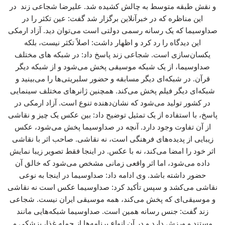
و نقش طبقه متوسط به چالش کشیده شد. علیرضا شجاعی زند در
این مناظره که در خبرآنلاین برگزار شد گفت: عین تکثر را در
صداوسیما که یک رسانه رسمی دولتی است می‌توان دید. آزاد ارمکی
این دیدگاه را رد کرد و اظهار داشت: اصلاً تکثر نیست، بلکه
یکسان‌سازی است. شجاعی زند پاسخ داد: در شبکه های مختلف
صداوسیما، از یک شبکه موسیقی پخش می‌شود و از شبکه دیگر
قرآن. در شبکه‌ای دیگر مسابقه و حضور سلبریتی‌ها را می‌بینید و
شبکه‌ای دیگر فیلم پخش می‌کند. همچنین ژانرهای مختلف سینمایی
در کشور تولید می‌شود که نشان‌دهنده تنوع است. آزاد ارمکی در
پاسخ، با استفاده از یک تمثیل توضیح داد: بین عکس یک چیز و نقاشی
از آن تفاوت وجود دارد. آنچه در صداوسیما پخش می‌شود، عکس
زیبایی از پدیده‌های فرهنگی است، نه نقاشی. صاحب اثر با نقاشی
اثر خود را امضا می‌کند، نه با عکس. در اینجا فقط تصویر زیبا نمایش
داده می‌شود، اما اثر واقعی زمانی مشخص می‌شود که خالق آن
حضور داشته باشد. وی ادامه داد: صداوسیما در اینجا به نوعی
نقاشی می‌کشد و سپس تأکید کرد: صداوسیما عکس است نه نقاشی
و موسیقی‌ای که پخش می‌کند، همه موسیقی ایران نیست. شجاعی
زند گفت: جنس رسانه همین است. صداوسیما شبکه‌هایی مانند
مستند و ورزش دارد و در آن انواع برنامه‌ها از جمله غذا، پزشکی و