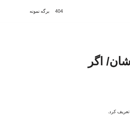
404
برگه نمونه
ان/ اگر
تعریف کرد.