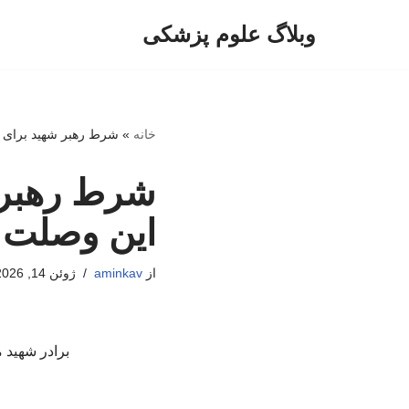
وبلاگ علوم پزشکی
پرش
به
محتوا
خانه
»
شرط رهبر شهید برای 
شرط رهبر 
این وصلت
از
aminkav
ژوئن 14, 2026
برادر شهید 