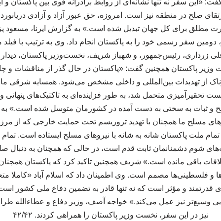
 گفت: «این سفر نه تنها نشانه‌ای از روابط برادرانه قوی بین پاکستان و ا
قای صلح در منطقه نیز است. امروزه، حق عبور آزاد و آزادی دریانور
رت مطلق برای کل جهان تبدیل شده است.» به گزارش ایرنا، مسعود پ
ن، روز سه‌شنبه ۲ تیر، دومین سفر رسمی خود را به پاکستان انجام داد. وی به ترتیب ب
ی زرداری، رئیس‌جمهور، و شهباز شریف، نخست‌وزیر پاکستان، دیدار
 وزیر پاکستان همچنین گفت: «پاکستان در حال گذر از مناقشات و چا
اک از تهدیدات بین‌المللی و داخلی مشخص می‌شود. همسایه شرقی ما، 
 تحقیرآمیزی متحمل شد، به طور فزاینده‌ای به تاکتیک‌های پنهانی و اس
 و ثبات به سختی به دست آمده در کشورمان متوسل شده است.» به ن
روهای مسلح ما همچنان با تهدید تروریسم تحت حمایت خارجی که از م
. تمام ملت پاکستان شانه به شانه با نیروهای مسلح ایستاده است. تمام
ای شوم دشمنانمان ثابت قدم است، در حالی که همچنان به دنبال صلح
لافات باقی مانده است.» شریف همچنین تاکید کرد که پاکستان همچنان د
ا و فلسطینی‌ها مصمم است. وی اطمینان داد که اسلام آباد «کاملا متع
ی قدرتمند و مؤثر است که نه تنها قادر به تضمین دفاع ملی کشور است،
ایی وسیع‌تر نیز عمل می‌کند.» خواجه آصف، وزیر دفاع و عطاءالله طرا
نیز در این سفر، نخست وزیر پاکستان را همراهی کردند. ۴۲/۴۲