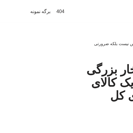
404
برگه نمونه
وکس نیست بلکه ضرورتی
خار بزرگی
یک کالای
 کل