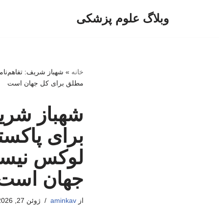
وبلاگ علوم پزشکی
پرش
به
محتوا
خانه
»
شهباز شریف: تفاهم‌نام
مطلق برای کل جهان است
شهباز شریف:
برای پاکست
لوکس نیست
جهان است
از
aminkav
ژوئن 27, 2026