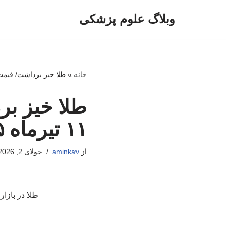
وبلاگ علوم پزشکی
پرش
به
محتوا
خانه
»
طلا خیز برداشت/ قیمت جدید ط
طلا خیز بر
۱۱ تیرماه ۱۴۰۵
از
aminkav
جولای 2, 2026
طلا در بازا