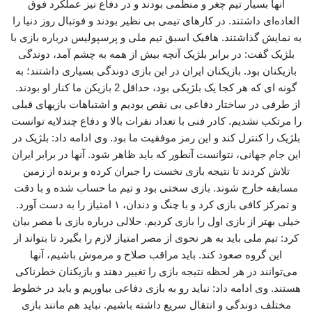
آنها بسیار تیم چغر و منظمی بودند و در دفاع نیز عملکرد فوق
العاده‌ای داشتند. در کارهای تیمی بی نظیر بودند و فوتبال روز دنیا را
به نمایش گذاشتند. هافبک اسبق تیم ملی و پرسپولیس درباره بازی با
بلژیک گفت: در برابر بلژیک آنچه بیش از همه به چشم آمد، دوندگی
بازیکنان بود. بازیکنان ایران در این بازی دوندگی بسیاری داشتند؛ به
گونه ای که هر کجا یک بلژیکی بود، حداقل 2 بازیکن ما کنار او بودند.
از طرفی در ساختار دفاعی بی نقص بودیم و اشتباهات بازیهای قبلی
را مرتکب نشدیم. کادر فنی با تعداد نفرات بالا و دفاع چندلایه توانست
بلژیک را کنترل کند و این رمز موفقیت ما بود. وی ادامه داد: بلژیک در
این جام جهانی، نتوانست آنطور که باید ظاهر شود. آنها در برابر ایران
تلاش کردند تا نتیجه بازی نخست را جبران کرده و برنده از زمین
مسابقه خارج شوند. بازی سختی بود و تیم ما حساب شده و با دقت
و تمرکز کافی بازی کرد و با چنگ و دندان، ۱ امتیاز را به دست آورد.
خیلی بهتر از بازی اول را بازی کردیم. حلالی درباره بازی با مصر بیان
کرد: تیم ملی باید به هر نحوی از مصر امتیاز لازم را بگیرد تا بتواند از
این گروه صعود کند. باید مراقب صلاح و مرموش باشیم، آنها
می‌توانند در هر لحظه نتیجه بازی را تغییر دهند و بازیکنان خطرناکی
هستند. وی ادامه داد: نباید رو به بازی دفاعی بیاوریم و باید در خطوط
مختلف دوندگی و انتقال سریع داشته باشیم. نباید هم مانند بازی