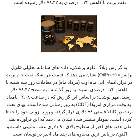
نفت برنت با کاهش ۰.۷۲ درصدی به ۷۸.۴۲ دلار رسیده است.
به گزارش وبلاگ علوم پزشکی، داده های سامانه تحلیلی «اویل
پرایس» (OilPrice) نشان می دهد که قیمت هر بشکه نفت خام برنت
در قراردادهای آتی ماه اوت (مرداد ماه) در معاملات روز سه شنبه با
کاهش ۰.۷۲ درصدی نسبت به روز گذشته ، به سطح ۷۸.۴۲ دلار
رسید. مهر نوشت: بر اساس این گزارش که در ساعت ۰۲.۰۸ بامداد
به وقت مرکزی آمریکا (CDT) به روز رسانی شده است، بهای نفت
برنت در کانالا قیمتی ۷۸ دلاری قرار گرفته و روند نزولی خود را حفظ
کرده است. نمودار منتشر شده نشان می دهد که این فرآورده نفتی
طی هفته های اخیر از سطوح بالای ۹۰ دلاری عقب نشینی داشته و
اکنون در پایین ترین محدوه های چند ماه اخیر در نوسان است.