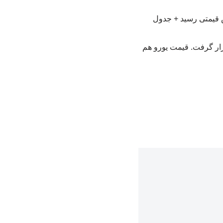
مت دلار در روز چهارشنبه در قیمت ۱۷۶ هزار و ۶۸۵ تومان قرار گرفت. قیمت یورو هم