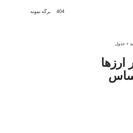
404
برگه نمونه
 ارزها
انال حساس