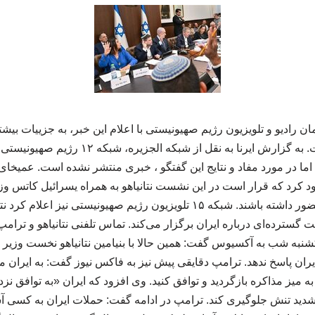
ن رادیو و تلویزیون رژیم صهیونیستی با اعلام این خبر، به جزییات بیشت
هیچ اشاره ای نکرده است. به گزارش ایرنا به نقل
ته اما در مورد مفاد و نتایج این گفتگو ، خبری منتشر نشده است. عمیخای
د کرد که قرار است در این نشست نتانیاهو به همراه یسرائیل کاتس وز
نهادهای امنیتی این رژیم حضور داشته باشند. شبکه ۱۵ تلویزیون رژیم صهیونیست
 گسترده‌ای درباره ایران برگزار می‌کند. تماس تلفنی نتانیاهو و ترام
شنبه شب به آکسیوس گفت: همین حالا با بنیامین نتانیاهو نخست وزیر 
ایران پاسخ ندهد. ترامپ دقایقی پیش نیز به فاکس نیوز گفت: به ایران م
 میز مذاکره بازگردید و توافق کنید. وی افزود که ایران «به توافق نز
 تشدید تنش جلوگیری کند. ترامپ در ادامه گفت: حملات ایران به کسی آس