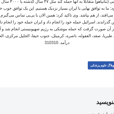
اسرائیل تلافی نکند. اگ
 ما به توافق نهایی با ایران بسیار نزدیک هستیم. این یک توافق خوب خو
می‌افتد، از هم بپاشد. وی تاکید کرد: همین الان با بی‌بی تماس می‌گیرم 
 گذراندند. اسرائیل حمله خود را انجام داد و ایران حمله خود را انجام دا
 از آن صورت گرفت که حمله موشکی به رژیم صهیونیستی انجام شد و آ
 طبریا، صفد، العفوله، ناصره، کرمیئل، جنوب حیفا، الجلیل مرکزی، ال
درآمد. 310310
بلاگ علوم پزشکی
بنویسید
ید
وارد بشوید
.