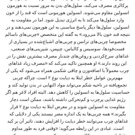
پرکالری مصرف می‌کند، سلول‌های بدن به ‌مرور نسبت به هورمون
انسولین مقاوم می‌شوند. انسولین هورمونی است که قند را از خون
وارد سلول‌ها می‌کند تا به انرژی تبدیل شود. اما در مقاومت به
انسولین، سلول‌ها دیگر پاسخ مناسبی به این هورمون نمی‌دهند و در
نتیجه قند خون بالا می‌رود.» به گفته این متخصص «چربی‌های ناسالم
مخصوصا چربی‌های ترانس و چربی‌های اشباع‌شده در بسیاری از
فست‌فودها، سوسیس و کالباس، چیپس، شیرینی‌های صنعتی،
غذاهای سرخ‌کردنی و روغن‌های چندبار مصرف بیشترین نقش را در
این روند دارند.» او همچنین تاکید می‌کند که «مصرف زیاد غذاهای
چرب معمولاً با اضافه‌وزن و چاقی شکمی همراه می‌شود که یکی از
مهم‌ترین عوامل خطر ابتلا به دیابت نوع ۲ است. چراکه چربی
تجمع‌یافته در ناحیه شکم می‌تواند مواد التهابی در بدن تولید کند و
حساسیت سلول‌ها به انسولین را کاهش دهد. البته افراد لاغر هم اگر
رژیم غذایی پرچرب و کم‌تحرکی داشته باشند، ممکن است دچار
مقاومت به انسولین شوند و در معرض ابتلا به دیابت نوع ۲ قرار
بگیرند.» همه چربی‌ها به یک اندازه مضر نیستند یکی از دلایلی که
غذاهای چرب می‌توانند خطر دیابت را افزایش دهند، تاثیر آن بر کبد
است. عبادی در این رابطه می‌گوید: «وقتی فرد به‌ طور مداوم