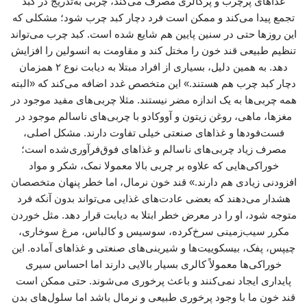
غذاهای پرچرب و پرکالری مصرف می‌کند، چربی به‌تدریج در کبد
تجمع پیدا می‌کند و ممکن است فرد دچار کبد چرب شود؛ مشکلی که
این روزها حتی در سنین پایین هم شایع شده است. کبد چرب می‌تواند
تنظیم طبیعی قند خون را مختل کند و مقاومت به انسولین را افزایش
دهد. به همین دلیل، بسیاری از افراد مبتلا به دیابت نوع ۲ همزمان
دچار کبد چرب هم هستند.» این متخصص غدد اضافه می‌کند که «البته
همه چربی‌ها به یک اندازه مضر نیستند. مثلا چربی‌های مفید موجود در
مغزها، ماهی، روغن زیتون و آووکادو با چربی‌های ناسالم موجود در
فست‌فودها و غذاهای صنعتی خیلی تفاوت دارند. مشکل اصلی،
مصرف زیاد چربی‌های ناسالم و غذاهای فوق‌فرآوری‌شده است؛
خوراکی‌هایی که علاوه بر چربی بالا معمولا نمک، شکر و مواد
افزودنی زیادی هم دارند.» قند خون نرمال، اما خطر پنهان متخصصان
هشدار می‌دهند که بعضی عادت‌های غذایی می‌تواند بدون آنکه فرد
متوجه شود، او را در معرض خطر ابتلا به دیابت قرار دهد. مثل خوردن
مکرر سیب‌زمینی سرخ‌کرده، سوسیس و کالباس، مرغ سوخاری،
چیپس، پفک، بیسکوییت‌ها و شیرینی‌های صنعتی و غذاهای آماده. این
خوراکی‌ها معمولاً کالری بسیار بالایی دارند اما احساس سیری
پایداری ایجاد نمی‌کنند و باعث پرخوری می‌شوند. حتی ممکن است
قند خون ما با وجود پرخوری طبیعی و نرمال باشد اما سلول‌های بدن