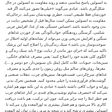
به انسولین پاسخ مناسبی ندهند و روند مقاومت به انسولین در حال
شکل‌گیری باشد. عبادی می‌گوید: «خیلی‌ها تصور می‌کنند اگر قند
خون‌شان فعلا طبیعی است، خطری تهدیدشان نمی‌کند. درحالی‌که
مقاومت به انسولین ممکن است سال‌ها قبل از تشخیص دیابت در
بدن وجود داشته باشد. احساس خستگی بعد از غذا، افزایش چربی
شکمی، گرسنگی زودهنگام، خواب‌آلودگی بعد از خوردن غذاهای
سنگین و افزایش تدریجی وزن می‌تواند از نشانه‌های اولیه اختلال در
سوخت‌وساز بدن باشد.» سبک زندگی‌تان را اصلاح کنید این پزشک
تاکید می‌کند که «برای دور ماندن از دیابت نوع ۲ باید سبک زندگی و
الگوی کلی تغذیه خود را اصلاح کنید؛ یعنی مصرف غذاهای خانگی،
سبزیجات، حبوبات، غلات کامل (مثل نان سبوس‌دار، جو دوسر و …)،
مغزها، روغن‌های سالم مثل روغن زیتون را جدی بگیرید و مصرف
غذاهای سرخ‌کردنی، فست‌فودها، سس‌های چرب، تنقلات صنعتی و
گوشت‌های فرآوری‌شده را خیلی محدود کنید. همچنین تحرک بدنی
روزانه و خواب کافی داشته باشید.» عبادی به این نکته مهم هم اشاره
می‌کند که «مصرف مداوم نوشیدنی‌های قندی در کنار غذاهای چرب
هم خطر ابتلا را چند برابر می‌کند. چون این ترکیب، هم باعث دریافت
کالری بالا می‌شود و هم فشار بیشتری به لوزالمعده وارد می‌کند تا
انسولین بیشتری ترشح کند و درنتیجه به‌ مرور زمان، توان لوزالمعده