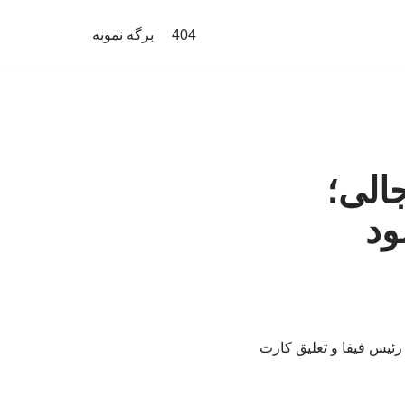
404
برگه نمونه
الی؛
ود
ئیس فیفا و تعلیق کارت