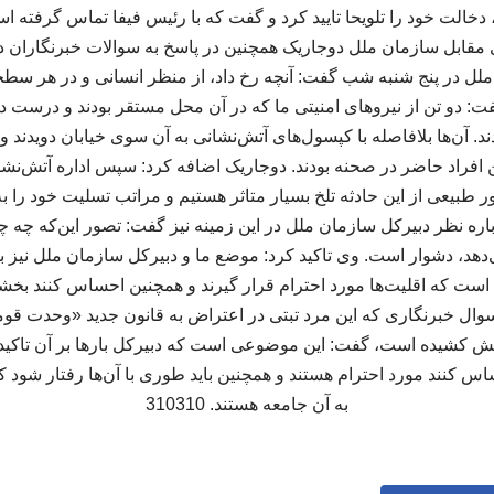
 دخالت خود را تلویحا تایید کرد و گفت که با رئیس فیفا تماس گرفته
مقابل سازمان ملل دوجاریک همچنین در پاسخ به سوالات خبرنگاران 
ل در پنج شنبه شب گفت: آنچه رخ داد، از منظر انسانی و در هر سطحی
 دو تن از نیروهای امنیتی ما که در آن محل مستقر بودند و درست 
ند. آن‌ها بلافاصله با کپسول‌های آتش‌نشانی به آن سوی خیابان دویدند و 
 افراد حاضر در صحنه بودند. دوجاریک اضافه کرد: سپس اداره آتش‌نشان
طبیعی از این حادثه تلخ بسیار متاثر هستیم و مراتب تسلیت خود را به خ
 نظر دبیرکل سازمان ملل در این زمینه نیز گفت: تصور این‌که چه چی
هد، دشوار است. وی تاکید کرد: موضع ما و دبیرکل سازمان ملل نیز با
ست که اقلیت‌ها مورد احترام قرار گیرند و همچنین احساس کنند بخش
سوال خبرنگاری که این مرد تبتی در اعتراض به قانون جدید «وحدت قوم
آتش کشیده است، گفت: این موضوعی است که دبیرکل بارها بر آن تاکید 
اس کنند مورد احترام هستند و همچنین باید طوری با آن‌ها رفتار شود
به آن جامعه هستند. 310310