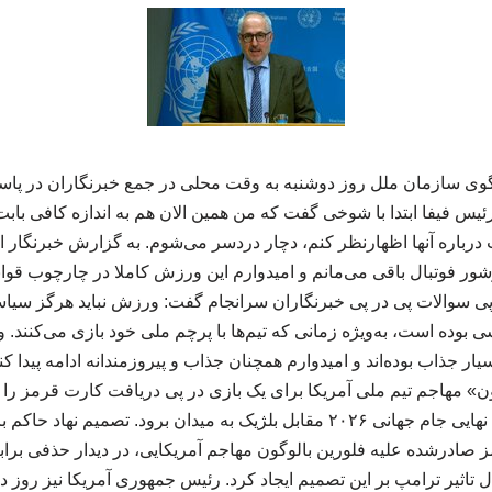
گوی سازمان ملل روز دوشنبه به وقت محلی در جمع خبرنگاران در پاس
رئیس فیفا ابتدا با شوخی گفت که من همین الان هم به اندازه کافی ب
باره‌ آنها اظهارنظر کنم، دچار دردسر می‌شوم. به گزارش خبرنگار ای
ور فوتبال باقی می‌مانم و امیدوارم این ورزش کاملا در چارچوب قوانی
 سوالات پی در پی خبرنگاران سرانجام گفت: ورزش نباید هرگز سیا
وده است، به‌ویژه زمانی که تیم‌ها با پرچم ملی خود بازی می‌کنند. و
ر جذاب بوده‌اند و امیدوارم همچنان جذاب و پیروزمندانه ادامه پیدا کن
» مهاجم تیم ملی آمریکا برای یک بازی در پی دریافت کارت قرمز را به
می‌تواند در دیدار یک‌هشتم نهایی جام جهانی ۲۰۲۶ مقابل بلژیک به میدان برود. ت
ادرشده علیه فلورین بالوگون مهاجم آمریکایی، در دیدار حذفی براب
ال تاثیر ترامپ بر این تصمیم ایجاد کرد. رئیس جمهوری آمریکا نیز روز