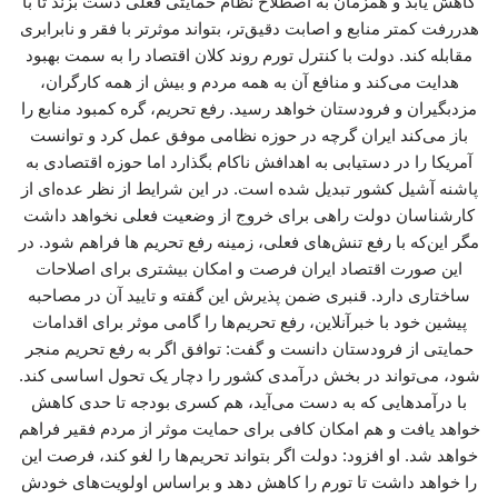
کاهش یابد و همزمان به اصطلاح نظام حمایتی فعلی دست بزند تا با
هدررفت کمتر منابع و اصابت دقیق‌تر، بتواند موثرتر با فقر و نابرابری
مقابله کند. دولت با کنترل تورم روند کلان اقتصاد را به سمت بهبود
هدایت می‌کند و منافع آن به همه مردم و بیش از همه کارگران،
مزدبگیران و فرودستان خواهد رسید. رفع تحریم، گره کمبود منابع را
باز می‌کند ایران گرچه در حوزه نظامی موفق عمل کرد و توانست
آمریکا را در دستیابی به اهدافش ناکام بگذارد اما حوزه اقتصادی به
پاشنه آشیل کشور تبدیل شده است. در این شرایط از نظر عده‌ای از
کارشناسان دولت راهی برای خروج از وضعیت فعلی نخواهد داشت
مگر این‌که با رفع تنش‌های فعلی، زمینه رفع تحریم ها فراهم شود. در
این صورت اقتصاد ایران فرصت و امکان بیشتری برای اصلاحات
ساختاری دارد. قنبری ضمن پذیرش این گفته و تایید آن در مصاحبه
پیشین خود با خبرآنلاین، رفع تحریم‌ها را گامی موثر برای اقدامات
حمایتی از فرودستان دانست و گفت: توافق اگر به رفع تحریم منجر
شود، می‌تواند در بخش درآمدی کشور را دچار یک تحول اساسی کند.
با درآمدهایی که به دست می‌آید، هم کسری بودجه تا حدی کاهش
خواهد یافت و هم امکان کافی برای حمایت موثر از مردم فقیر فراهم
خواهد شد. او افزود: دولت اگر بتواند تحریم‌ها را لغو کند، فرصت این
را خواهد داشت تا تورم را کاهش دهد و براساس اولویت‌های خودش