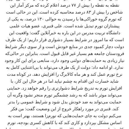
نقطه به نقطه را بیش از ۷۷ درصد اعلام کرده که مرکز آمار این
شاخص را بیش از ۸۳ درصد محاسبه کرده است. این در حالی است
که تورم گروه خوراکی‌ها با رسیدن به حوالی ۱۳۰ درصد، به یکی از
پیشتازان تورم تبدیل شده است. علی قنبری، عضو هیات علمی
دانشگاه تربیت مدرس در این باره به خبرآنلاین گفت: واقعیت این
است که ما امروز در شرایط بسیار دشواری قرار داریم؛ از یک طرف
دولت دچار کمبود جدی در منابع خودش است و از سوی دیگر شرایط
فرودستان جامعه هم بسیار غیر قابل قبول است. بنابراین در حالی‌که
نیاز زیادی به حمایت‌های دولتی وجود دارد، منابعی برای این کار وجود
ندارد. او ادامه داد: دولت از یک طرف می‌تواند با بی‌اعتنایی کامل به
نرخ تورم عمل کند و هر ماه کالابرگ را افزایش دهد. در کوتاه مدت
شاید خسارت این اقدام به چشم نیاید اما در هر حال این کار، با
افزایش تورم به تدریج شرایط دشوارتری را رقم خواهد زد. حمایتی
می‌تواند موثر باشد که به رشد چشمگیر تورم منجر نشود وگرنه آن
حمایت می‌تواند به ضد خودش بدل شود و شرایط عمومی را بدتر
کند. قنبری در مورد راهکار خروج از این وضعیت گفت: من فکر
می‌کنم دولت به جای حمایت‌هایی که تورم‌زا هستند، بهتر است به
اساس مشکل بپردازد و کاری کند که با کاهش کسری بودجه، تورم