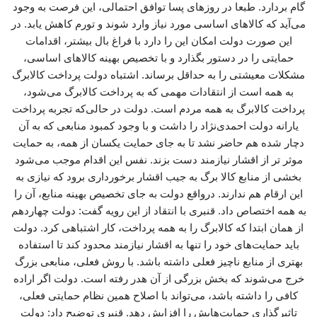
گام بردارد. طبعا در روزهای پسا توافق احتمالی، این فرصت به وجود
می‌آید که کالاهای اساسی مورد نیاز وارد شوند و تورم کاهش یابد. در
این صورت دولت امکان این را دارد با فراغ بال بیشتر، اقدامات
حمایتی را در دستور بگذارد و با تخصیص بهینه کالاهای اساسی،
مشکلات معیشتی را به حداقل برساند. اشتباه دولت پرداخت کالابرگ
به همه است از انتقادات مهمی که به پرداخت کالابرگ می‌شود،
پرداخت کالابرگ به همه مردم است. دولت در حالی‌که تجربه پرداخت
یارانه دولت احمدی‌نژاد را داشت و با وجود کمبود منابعی که به آن
دچار شده هم حاضر نشد تا به جای حمایت یکسان از همه، به حمایت
موثر تر از اقشار نیازمند دست بزند. نفس این اقدام موجب می‌شود
بخشی از منابع کالا برگ به جیب اقشار برخورداری برود که نیازی به
این ارقام هم ندارند. درواقع دولت به جای تخصیص بهینه منابع، آن را
به همه اختصاص داد. قنبری با انتقاد از این رویه گفت: دولت چهاردهم
از همان ابتدا که کالابرگ را به همه پرداخت، کار اشتباهی کرد. دولت
باید حمایت‌های خود را تنها به اقشار نیازمند محدود کند تا استفاده
بهتری از منابع ناچیز فعلی داشته باشد. با روش فعلی، منابعی بزرگ
خرج می‌شوند که بخش بزرگی از آن هدر رفته است. دولت اگر اراده
کافی را داشته باشد، می‌تواند با اصلاح همین نظام حمایتی فعلی،
تاثیرگذاری حمایت‌هایش را افزایش دهد. قنبری توضیح داد: دولت