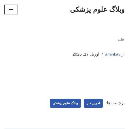
وبلاگ علوم پزشکی
پرش
به
محتوا
خانه
از
aminkav
آوریل 17, 2026
برچسب‌ها:
اخرین خبر
وبلاگ علوم پزشکی