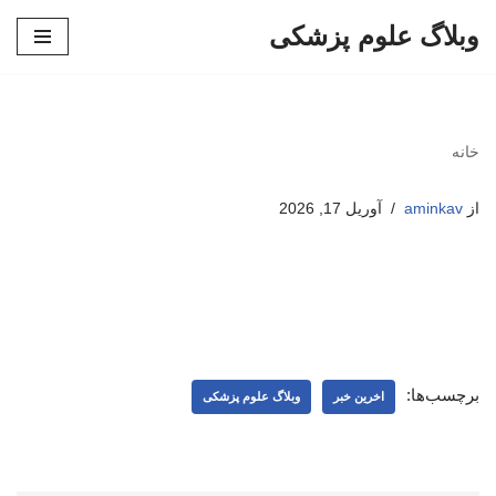
وبلاگ علوم پزشکی
پرش
به
محتوا
خانه
از
aminkav
آوریل 17, 2026
برچسب‌ها:
اخرین خبر
وبلاگ علوم پزشکی